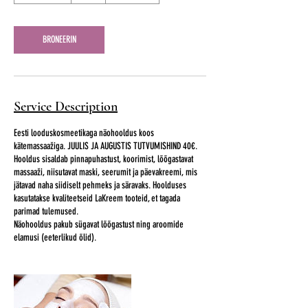
1
5
m
BRONEERIN
i
n
Service Description
Eesti looduskosmeetikaga näohooldus koos
kätemassaažiga. JUULIS JA AUGUSTIS TUTVUMISHIND 40€.
Hooldus sisaldab pinnapuhastust, koorimist, lõõgastavat
massaaži, niisutavat maski, seerumit ja päevakreemi, mis
jätavad naha siidiselt pehmeks ja säravaks. Hoolduses
kasutatakse kvaliteetseid LaKreem tooteid, et tagada
parimad tulemused.
Näohooldus pakub sügavat lõõgastust ning aroomide