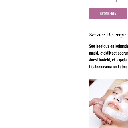
h
3
BRONEERIN
0
m
i
Service Descripti
n
See hooldus on kohandatu
maski, efektiivset seeru
Anesi tooteid, et tagad
Lisateenusena on kulmuh