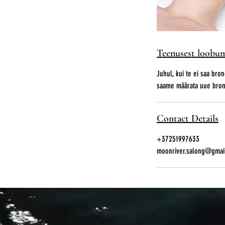
Teenusest loobu
Juhul, kui te ei saa bron
saame määrata uue bron
Contact Details
+37251997633
moonriver.salong@gmai