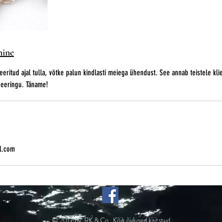
mine
eeritud ajal tulla, võtke palun kindlasti meiega ühendust. See annab teistele klie
eeringu. Täname!
l.com
© 2017 by RK & Co Kõik õigused kaitstud