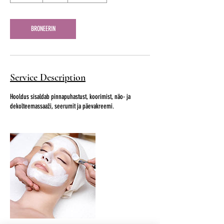
m
i
n
BRONEERIN
Service Description
Hooldus sisaldab pinnapuhastust, koorimist, näo- ja
dekolteemassaaži, seerumit ja päevakreemi.